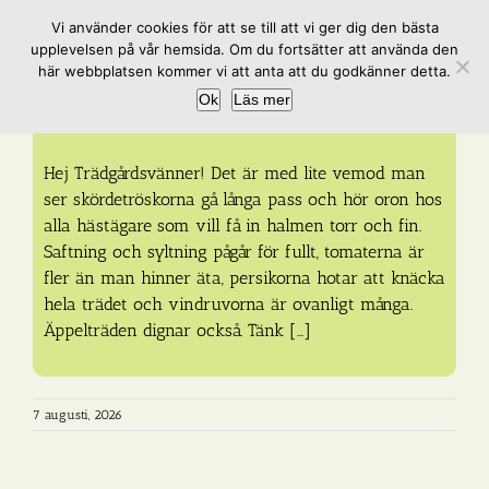
Fortsätt
Vi använder cookies för att se till att vi ger dig den bästa
till
upplevelsen på vår hemsida. Om du fortsätter att använda den
innehållet
här webbplatsen kommer vi att anta att du godkänner detta.
Ok
Läs mer
Augusti månadsbrev
Hej Trädgårdsvänner! Det är med lite vemod man
ser skördetröskorna gå långa pass och hör oron hos
alla hästägare som vill få in halmen torr och fin.
Saftning och syltning pågår för fullt, tomaterna är
fler än man hinner äta, persikorna hotar att knäcka
hela trädet och vindruvorna är ovanligt många.
Äppelträden dignar också. Tänk [...]
7 augusti, 2026