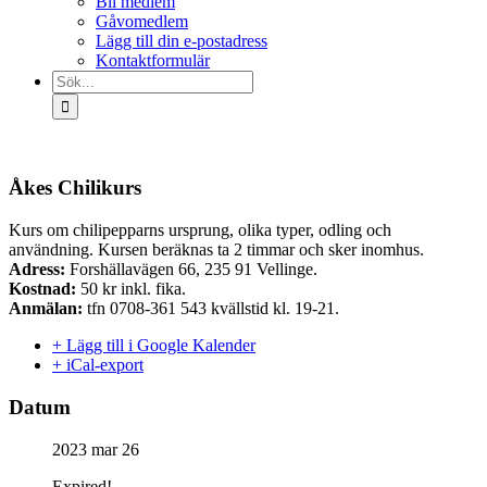
Bli medlem
Gåvomedlem
Lägg till din e-postadress
Kontaktformulär
Sök
efter:
Åkes Chilikurs
Kurs om chilipepparns ursprung, olika typer, odling och
användning. Kursen beräknas ta 2 timmar och sker inomhus.
Adress:
Forshällavägen 66, 235 91 Vellinge.
Kostnad:
50 kr inkl. fika.
Anmälan:
tfn 0708-361 543 kvällstid kl. 19-21.
+ Lägg till i Google Kalender
+ iCal-export
Datum
2023 mar 26
Expired!