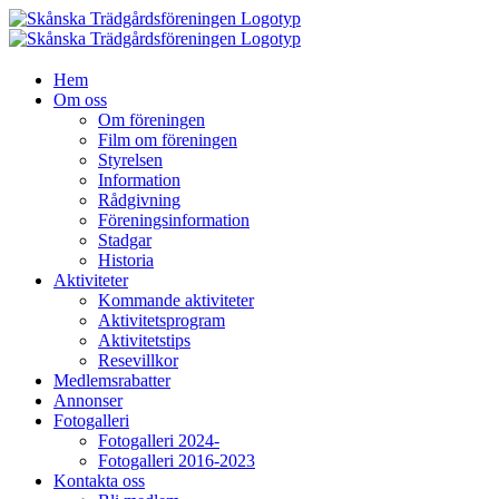
Fortsätt
till
innehållet
Hem
Om oss
Om föreningen
Film om föreningen
Styrelsen
Information
Rådgivning
Föreningsinformation
Stadgar
Historia
Aktiviteter
Kommande aktiviteter
Aktivitetsprogram
Aktivitetstips
Resevillkor
Medlemsrabatter
Annonser
Fotogalleri
Fotogalleri 2024-
Fotogalleri 2016-2023
Kontakta oss