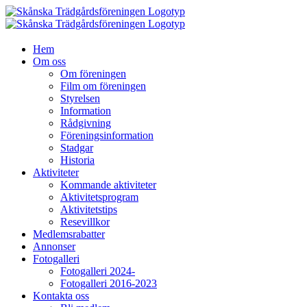
Fortsätt
till
innehållet
Hem
Om oss
Om föreningen
Film om föreningen
Styrelsen
Information
Rådgivning
Föreningsinformation
Stadgar
Historia
Aktiviteter
Kommande aktiviteter
Aktivitetsprogram
Aktivitetstips
Resevillkor
Medlemsrabatter
Annonser
Fotogalleri
Fotogalleri 2024-
Fotogalleri 2016-2023
Kontakta oss