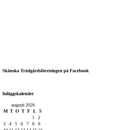
Skånska Trädgårdsföreningen på Facebook
Inläggskalender
augusti 2026
M
T
O
T
F
L
S
1
2
3
4
5
6
7
8
9