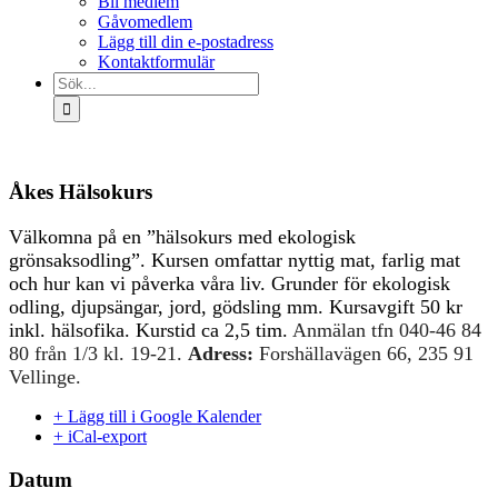
Bli medlem
Gåvomedlem
Lägg till din e-postadress
Kontaktformulär
Sök
efter:
Åkes Hälsokurs
Välkomna på en ”hälsokurs med ekologisk
grönsaksodling”. Kursen omfattar nyttig mat, farlig mat
och hur kan vi påverka våra liv. Grunder för ekologisk
odling, djupsängar, jord, gödsling mm. Kursavgift 50 kr
inkl. hälsofika. Kurstid ca 2,5 tim.
Anmälan tfn 040-46 84
80 från 1/3 kl. 19-21.
Adress:
Forshällavägen 66, 235 91
Vellinge.
+ Lägg till i Google Kalender
+ iCal-export
Datum