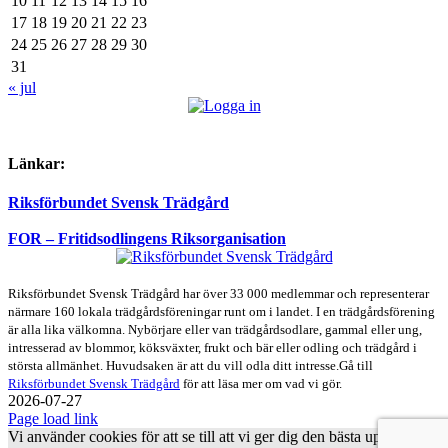
10
11
12
13
14
15
16
17
18
19
20
21
22
23
24
25
26
27
28
29
30
31
« jul
Länkar:
Riksförbundet Svensk Trädgård
FOR – Fritidsodlingens Riksorganisation
Riksförbundet Svensk Trädgård har över 33 000 medlemmar och representerar
närmare 160 lokala trädgårdsföreningar runt om i landet. I en trädgårdsförening
är alla lika välkomna. Nybörjare eller van trädgårdsodlare, gammal eller ung,
intresserad av blommor, köksväxter, frukt och bär eller odling och trädgård i
största allmänhet. Huvudsaken är att du vill odla ditt intresse.Gå till
Riksförbundet Svensk Trädgård
för att läsa mer om vad vi gör.
2026-07-27
Page load link
Vi använder cookies för att se till att vi ger dig den bästa upplevelsen