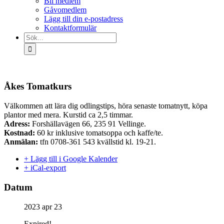
Bli medlem
Gåvomedlem
Lägg till din e-postadress
Kontaktformulär
Sök
efter:
Åkes Tomatkurs
Välkommen att lära dig odlingstips, höra senaste tomatnytt, köpa
plantor med mera. Kurstid ca 2,5 timmar.
Adress:
Forshällavägen 66, 235 91 Vellinge.
Kostnad:
60 kr inklusive tomatsoppa och kaffe/te.
Anmälan:
tfn 0708-361 543 kvällstid kl. 19-21.
+ Lägg till i Google Kalender
+ iCal-export
Datum
2023 apr 23
Expired!