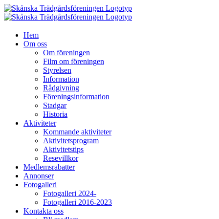
Fortsätt
till
innehållet
Hem
Om oss
Om föreningen
Film om föreningen
Styrelsen
Information
Rådgivning
Föreningsinformation
Stadgar
Historia
Aktiviteter
Kommande aktiviteter
Aktivitetsprogram
Aktivitetstips
Resevillkor
Medlemsrabatter
Annonser
Fotogalleri
Fotogalleri 2024-
Fotogalleri 2016-2023
Kontakta oss