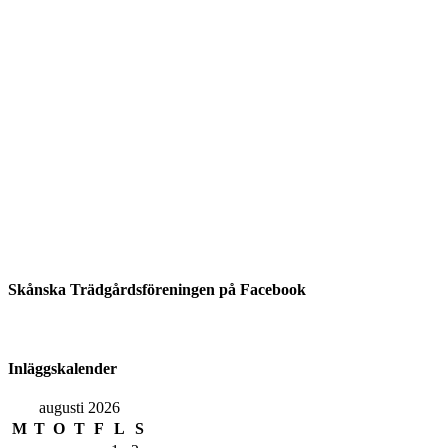
Skånska Trädgårdsföreningen på Facebook
Inläggskalender
augusti 2026
M
T
O
T
F
L
S