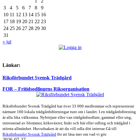
1
2
3
4
5
6
7
8
9
10
11
12
13
14
15
16
17
18
19
20
21
22
23
24
25
26
27
28
29
30
31
« jul
Länkar:
Riksförbundet Svensk Trädgård
FOR – Fritidsodlingens Riksorganisation
Riksförbundet Svensk Trädgård har över 33 000 medlemmar och representerar
närmare 160 lokala trädgårdsföreningar runt om i landet. I en trädgårdsförening
är alla lika välkomna. Nybörjare eller van trädgårdsodlare, gammal eller ung,
intresserad av blommor, köksväxter, frukt och bär eller odling och trädgård i
största allmänhet. Huvudsaken är att du vill odla ditt intresse.Gå till
Riksförbundet Svensk Trädgård
för att läsa mer om vad vi gör.
2026-07-27