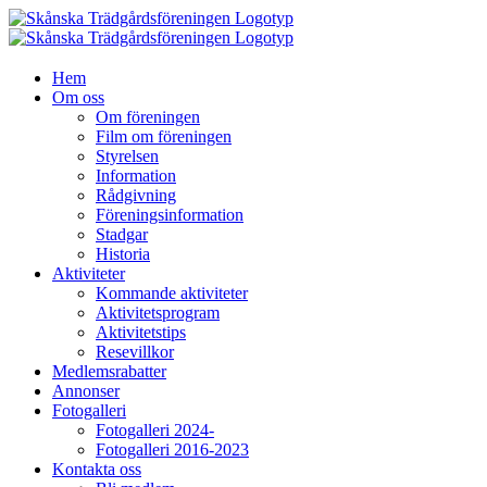
Fortsätt
till
innehållet
Hem
Om oss
Om föreningen
Film om föreningen
Styrelsen
Information
Rådgivning
Föreningsinformation
Stadgar
Historia
Aktiviteter
Kommande aktiviteter
Aktivitetsprogram
Aktivitetstips
Resevillkor
Medlemsrabatter
Annonser
Fotogalleri
Fotogalleri 2024-
Fotogalleri 2016-2023
Kontakta oss