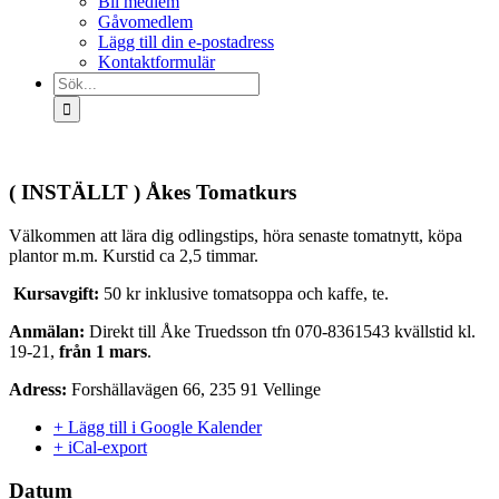
Bli medlem
Gåvomedlem
Lägg till din e-postadress
Kontaktformulär
Sök
efter:
( INSTÄLLT ) Åkes Tomatkurs
Välkommen att lära dig odlingstips, höra senaste tomatnytt, köpa
plantor m.m. Kurstid ca 2,5 timmar.
Kursavgift:
50 kr inklusive tomatsoppa och kaffe, te.
Anmälan:
Direkt till Åke Truedsson tfn 070-8361543 kvällstid kl.
19-21,
från 1 mars
.
Adress:
Forshällavägen 66, 235 91 Vellinge
+ Lägg till i Google Kalender
+ iCal-export
Datum