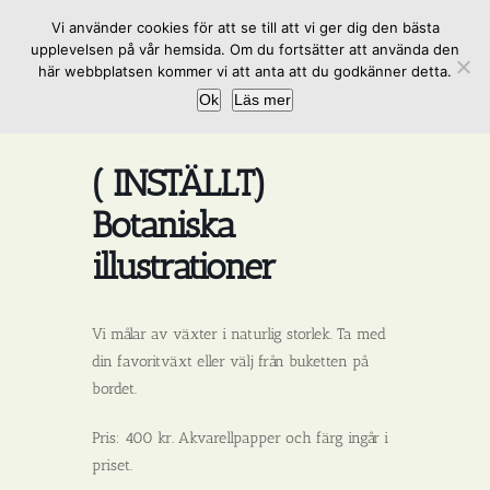
Fortsätt
Vi använder cookies för att se till att vi ger dig den bästa
till
upplevelsen på vår hemsida. Om du fortsätter att använda den
innehållet
här webbplatsen kommer vi att anta att du godkänner detta.
Ok
Läs mer
( INSTÄLLT)
Botaniska
illustrationer
Vi målar av växter i naturlig storlek. Ta med
din favoritväxt eller välj från buketten på
bordet.
Pris:
400 kr. Akvarellpapper och färg ingår i
priset.