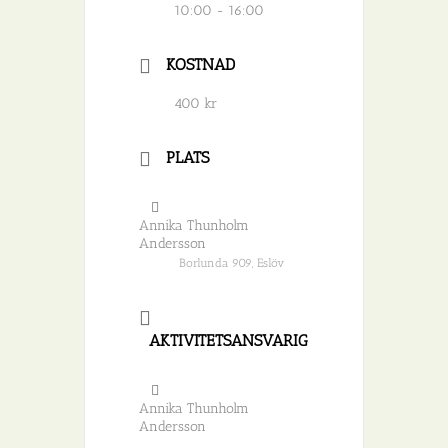
10:00 - 16:00
KOSTNAD
400 kr
PLATS
Annika Thunholm
Andersson
Borlunda 909, Eslöv
AKTIVITETSANSVARIG
Annika Thunholm
Andersson