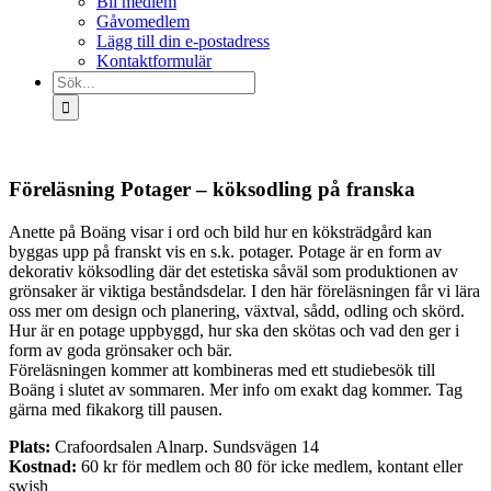
Bli medlem
Gåvomedlem
Lägg till din e-postadress
Kontaktformulär
Sök
efter:
Föreläsning Potager – köksodling på franska
Anette på Boäng visar i ord och bild hur en köksträdgård kan
byggas upp på franskt vis en s.k. potager. Potage är en form av
dekorativ köksodling där det estetiska såväl som produktionen av
grönsaker är viktiga beståndsdelar. I den här föreläsningen får vi lära
oss mer om design och planering, växtval, sådd, odling och skörd.
Hur är en potage uppbyggd, hur ska den skötas och vad den ger i
form av goda grönsaker och bär.
Föreläsningen kommer att kombineras med ett studiebesök till
Boäng i slutet av sommaren. Mer info om exakt dag kommer. Tag
gärna med fikakorg till pausen.
Plats:
Crafoordsalen Alnarp. Sundsvägen 14
Kostnad:
60 kr för medlem och 80 för icke medlem, kontant eller
swish