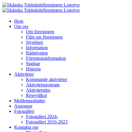
Fortsätt
till
innehållet
Hem
Om oss
Om föreningen
Film om föreningen
Styrelsen
Information
Rådgivning
Föreningsinformation
Stadgar
Historia
Aktiviteter
Kommande aktiviteter
Aktivitetsprogram
Aktivitetstips
Resevillkor
Medlemsrabatter
Annonser
Fotogalleri
Fotogalleri 2024-
Fotogalleri 2016-2023
Kontakta oss