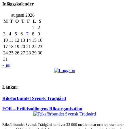
Inläggskalender
augusti 2026
M
T
O
T
F
L
S
1
2
3
4
5
6
7
8
9
10
11
12
13
14
15
16
17
18
19
20
21
22
23
24
25
26
27
28
29
30
31
« jul
Länkar:
Riksförbundet Svensk Trädgård
FOR – Fritidsodlingens Riksorganisation
Riksförbundet Svensk Trädgård har över 33 000 medlemmar och representerar