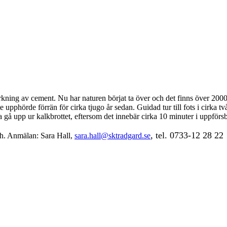
erkning av cement. Nu har naturen börjat ta över och det finns över 2000 
inte upphörde förrän för cirka tjugo år sedan. Guidad tur till fots i cirk
a gå upp ur kalkbrottet, eftersom det innebär cirka 10 minuter i uppförs
, tel. 0733-12 28 22
sh. Anmälan: Sara Hall,
sara.hall@sktradgard.se