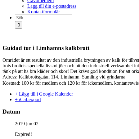
Gåvomedlem
Lägg till din e-postadress
Kontaktformulär
Sök
efter:
Guidad tur i Limhamns kalkbrott
Området är ett resultat av den industriella brytningen av kalk för tillv
trots brottets speciella livsmiljöer och att den industriell verksamhet 
tänk på att ha bra kläder och skor! Det krävs god kondition för att ork
Adress: Kalkbrottsgatan 114, Limhamn. Samling vid grindarna.
Kostnad: 100 kr för medlem och 120 kr för ickemedlem, kontant/swi
+ Lägg till i Google Kalender
+ iCal-export
Datum
2019 jun 02
Expired!