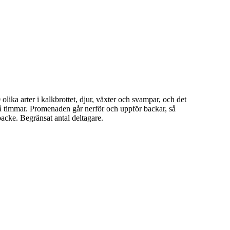
olika arter i kalkbrottet, djur, växter och svampar, och det
a två timmar. Promenaden går nerför och uppför backar, så
backe. Begränsat antal deltagare.