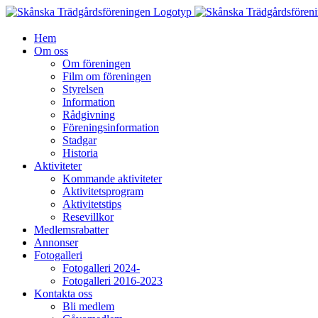
Fortsätt
till
innehållet
Hem
Om oss
Om föreningen
Film om föreningen
Styrelsen
Information
Rådgivning
Föreningsinformation
Stadgar
Historia
Aktiviteter
Kommande aktiviteter
Aktivitetsprogram
Aktivitetstips
Resevillkor
Medlemsrabatter
Annonser
Fotogalleri
Fotogalleri 2024-
Fotogalleri 2016-2023
Kontakta oss
Bli medlem