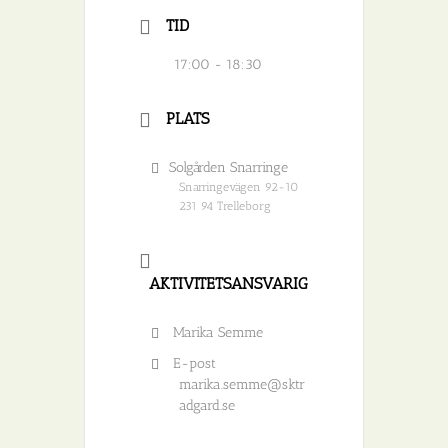
TID
17:00 - 18:30
PLATS
Solgården Snarringe
Snarringevägen 92-10
231 94 Trelleborg
AKTIVITETSANSVARIG
Marika Semme
E-post
marika.semme@sktr
adgard.se