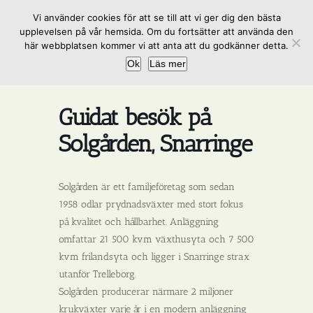
Fortsätt
Vi använder cookies för att se till att vi ger dig den bästa
till
upplevelsen på vår hemsida. Om du fortsätter att använda den
innehållet
här webbplatsen kommer vi att anta att du godkänner detta.
Ok
Läs mer
Guidat besök på
Solgården, Snarringe
Solgården är ett familjeföretag som sedan
1958 odlar prydnadsväxter med stort fokus
på kvalitet och hållbarhet. Anläggning
omfattar 21 500 kvm växthusyta och 7 500
kvm frilandsyta och ligger i Snarringe strax
utanför Trelleborg.
Solgården producerar närmare 2 miljoner
krukväxter varje år i en modern anläggning