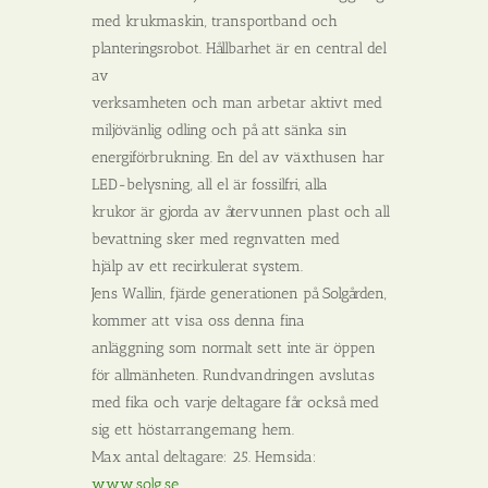
med krukmaskin, transportband och
planteringsrobot. Hållbarhet är en central del
av
verksamheten och man arbetar aktivt med
miljövänlig odling och på att sänka sin
energiförbrukning. En del av växthusen har
LED-belysning, all el är fossilfri, alla
krukor är gjorda av återvunnen plast och all
bevattning sker med regnvatten med
hjälp av ett recirkulerat system.
Jens Wallin, fjärde generationen på Solgården,
kommer att visa oss denna fina
anläggning som normalt sett inte är öppen
för allmänheten. Rundvandringen avslutas
med fika och varje deltagare får också med
sig ett höstarrangemang hem.
Max antal deltagare: 25. Hemsida:
www.solg.se