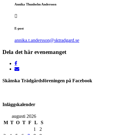
Annika Thunholm Andersson
E-post
annika.t.andersson@sktradgard.se
Dela det här evenemanget
Skånska Trädgårdsföreningen på Facebook
Inläggskalender
augusti 2026
M
T
O
T
F
L
S
1
2