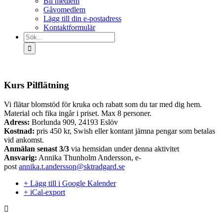
Bli medlem
Gåvomedlem
Lägg till din e-postadress
Kontaktformulär
Sök
efter:
Kurs Pilflätning
Vi flätar blomstöd för kruka och rabatt som du tar med dig hem.
Material och fika ingår i priset. Max 8 personer.
Adress:
Borlunda 909, 24193 Eslöv
Kostnad:
pris 450 kr,
Swish eller kontant jämna pengar som betalas
vid ankomst.
Anmälan senast 3/3
via hemsidan under denna aktivitet
Ansvarig:
Annika Thunholm Andersson, e-
post
annika.t.andersson@sktradgard.se
+ Lägg till i Google Kalender
+ iCal-export