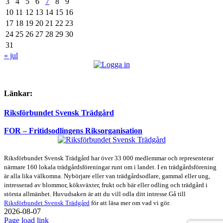
3
4
5
6
7
8
9
10
11
12
13
14
15
16
17
18
19
20
21
22
23
24
25
26
27
28
29
30
31
« jul
Länkar:
Riksförbundet Svensk Trädgård
FOR – Fritidsodlingens Riksorganisation
Riksförbundet Svensk Trädgård har över 33 000 medlemmar och representerar
närmare 160 lokala trädgårdsföreningar runt om i landet. I en trädgårdsförening
är alla lika välkomna. Nybörjare eller van trädgårdsodlare, gammal eller ung,
intresserad av blommor, köksväxter, frukt och bär eller odling och trädgård i
största allmänhet. Huvudsaken är att du vill odla ditt intresse.Gå till
Riksförbundet Svensk Trädgård
för att läsa mer om vad vi gör.
2026-08-07
Page load link