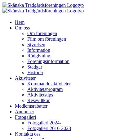
Fortsätt
till
innehållet
Hem
Om oss
Om föreningen
Film om föreningen
Styrelsen
Information
Rådgivning
Föreningsinformation
Stadgar
Historia
Aktiviteter
Kommande aktiviteter
Aktivitetsprogram
Aktivitetstips
Resevillkor
Medlemsrabatter
Annonser
Fotogalleri
Fotogalleri 2024-
Fotogalleri 2016-2023
Kontakta oss