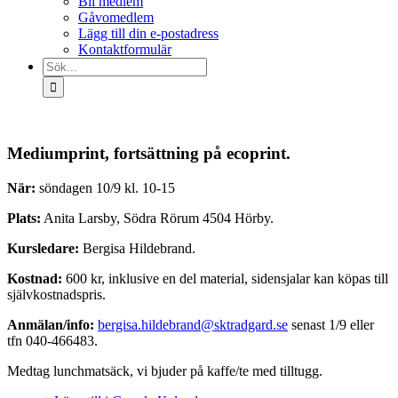
Bli medlem
Gåvomedlem
Lägg till din e-postadress
Kontaktformulär
Sök
efter:
Mediumprint, fortsättning på ecoprint.
När:
söndagen 10/9 kl. 10-15
Plats:
Anita Larsby, Södra Rörum 4504 Hörby.
Kursledare:
Bergisa Hildebrand.
Kostnad:
600 kr, inklusive en del material, sidensjalar kan köpas till
självkostnadspris.
Anmälan/info:
bergisa.hildebrand@sktradgard.se
senast 1/9 eller
tfn 040-466483.
Medtag lunchmatsäck, vi bjuder på kaffe/te med tilltugg.