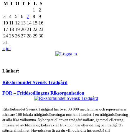
M
T
O
T
F
L
S
1
2
3
4
5
6
7
8
9
10
11
12
13
14
15
16
17
18
19
20
21
22
23
24
25
26
27
28
29
30
31
« jul
Länkar:
Riksförbundet Svensk Trädgård
FOR – Fritidsodlingens Riksorganisation
Riksförbundet Svensk Trädgård har över 33 000 medlemmar och representerar
närmare 160 lokala trädgårdsföreningar runt om i landet. I en trädgårdsförening
är alla lika välkomna. Nybörjare eller van trädgårdsodlare, gammal eller ung,
intresserad av blommor, köksväxter, frukt och bär eller odling och trädgård i
största allmänhet. Huvudsaken är att du vill odla ditt intresse.Gå till