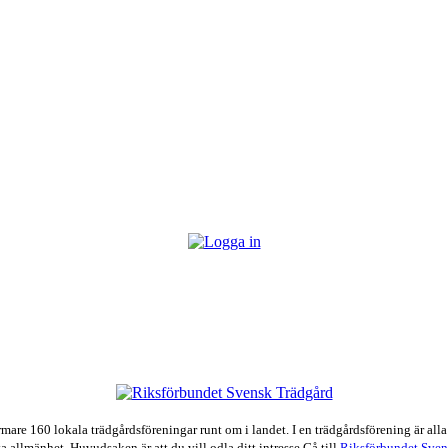
e 160 lokala trädgårdsföreningar runt om i landet. I en trädgårdsförening är alla
a allmänhet. Huvudsaken är att du vill odla ditt intresse.Gå till
Riksförbundet Sven