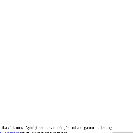
 lika välkomna. Nybörjare eller van trädgårdsodlare, gammal eller ung,
sk Trädgård
för att läsa mer om vad vi gör.