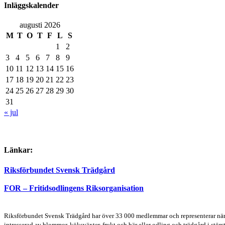
Inläggskalender
augusti 2026
M
T
O
T
F
L
S
1
2
3
4
5
6
7
8
9
10
11
12
13
14
15
16
17
18
19
20
21
22
23
24
25
26
27
28
29
30
31
« jul
Länkar:
Riksförbundet Svensk Trädgård
FOR – Fritidsodlingens Riksorganisation
Riksförbundet Svensk Trädgård har över 33 000 medlemmar och representerar närmar
intresserad av blommor, köksväxter, frukt och bär eller odling och trädgård i störst