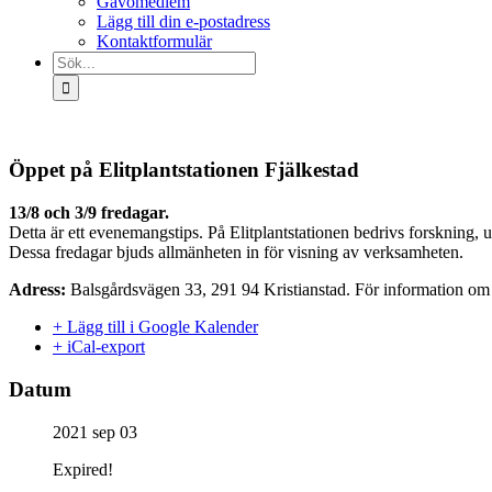
Gåvomedlem
Lägg till din e-postadress
Kontaktformulär
Sök
efter:
Öppet på Elitplantstationen Fjälkestad
13/8 och 3/9 fredagar.
Detta är ett evenemangstips. På Elitplantstationen bedrivs forskning, u
Dessa fredagar bjuds allmänheten in för visning av verksamheten.
Adress:
Balsgårdsvägen 33, 291 94 Kristianstad. För information om
+ Lägg till i Google Kalender
+ iCal-export
Datum
2021 sep 03
Expired!