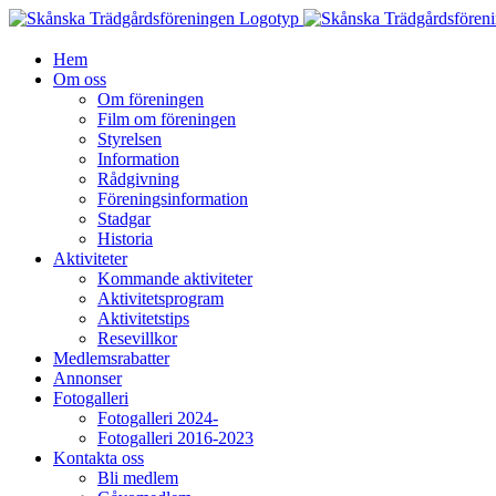
Fortsätt
till
innehållet
Hem
Om oss
Om föreningen
Film om föreningen
Styrelsen
Information
Rådgivning
Föreningsinformation
Stadgar
Historia
Aktiviteter
Kommande aktiviteter
Aktivitetsprogram
Aktivitetstips
Resevillkor
Medlemsrabatter
Annonser
Fotogalleri
Fotogalleri 2024-
Fotogalleri 2016-2023
Kontakta oss
Bli medlem