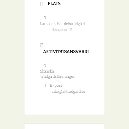
PLATS
Larssons Handelsträdgård
Floragatan 10
AKTIVITETSANSVARIG
Skånska
Trädgårdsföreningen
E-post
info@sktradgard.se