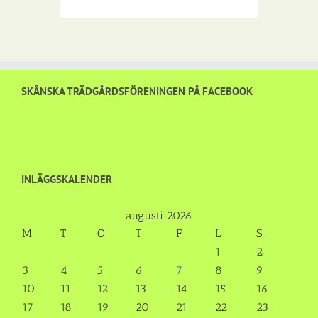
SKÅNSKA TRÄDGÅRDSFÖRENINGEN PÅ FACEBOOK
INLÄGGSKALENDER
augusti 2026
M
T
O
T
F
L
S
1
2
3
4
5
6
7
8
9
10
11
12
13
14
15
16
17
18
19
20
21
22
23