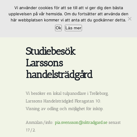
Fortsätt
Vi använder cookies för att se till att vi ger dig den bästa
till
upplevelsen på vår hemsida. Om du fortsätter att använda den
innehållet
här webbplatsen kommer vi att anta att du godkänner detta.
Ok
Läs mer
Studiebesök
Larssons
handelsträdgård
Vi besöker en lokal tulpanodlare i Trelleborg,
Larssons Handelsträdgård Floragatan 10.
Visning av odling och möjlighet för inköp.
Anmälan/info:
pia.svensson@sktradgard.se
senast
17/2.