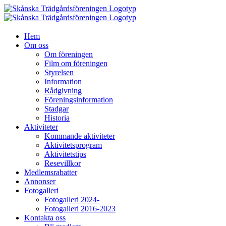
Fortsätt
till
innehållet
Hem
Om oss
Om föreningen
Film om föreningen
Styrelsen
Information
Rådgivning
Föreningsinformation
Stadgar
Historia
Aktiviteter
Kommande aktiviteter
Aktivitetsprogram
Aktivitetstips
Resevillkor
Medlemsrabatter
Annonser
Fotogalleri
Fotogalleri 2024-
Fotogalleri 2016-2023
Kontakta oss