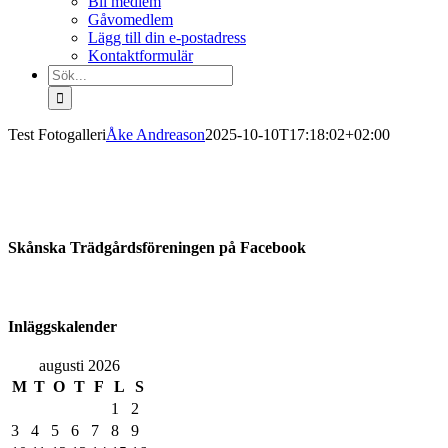
Bli medlem
Gåvomedlem
Lägg till din e-postadress
Kontaktformulär
Sök
efter:
Test Fotogalleri
Åke Andreason
2025-10-10T17:18:02+02:00
Skånska Trädgårdsföreningen på Facebook
Inläggskalender
augusti 2026
M
T
O
T
F
L
S
1
2
3
4
5
6
7
8
9