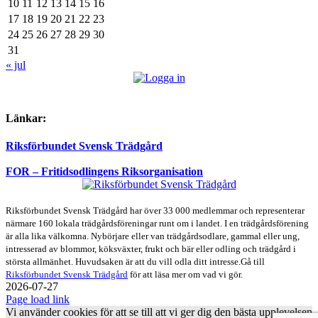
10
11
12
13
14
15
16
17
18
19
20
21
22
23
24
25
26
27
28
29
30
31
« jul
Länkar:
Riksförbundet Svensk Trädgård
FOR – Fritidsodlingens Riksorganisation
Riksförbundet Svensk Trädgård har över 33 000 medlemmar och representerar
närmare 160 lokala trädgårdsföreningar runt om i landet. I en trädgårdsförening
är alla lika välkomna. Nybörjare eller van trädgårdsodlare, gammal eller ung,
intresserad av blommor, köksväxter, frukt och bär eller odling och trädgård i
största allmänhet. Huvudsaken är att du vill odla ditt intresse.Gå till
Riksförbundet Svensk Trädgård
för att läsa mer om vad vi gör.
2026-07-27
Page load link
Vi använder cookies för att se till att vi ger dig den bästa upplevelsen