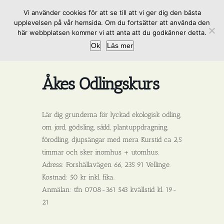
Fortsätt
Vi använder cookies för att se till att vi ger dig den bästa
till
upplevelsen på vår hemsida. Om du fortsätter att använda den
innehållet
här webbplatsen kommer vi att anta att du godkänner detta.
Ok
Läs mer
Åkes Odlingskurs
Lär dig grunderna för lyckad ekologisk odling,
om jord, gödsling, sådd, plantuppdragning,
förodling, djupsängar med mera Kurstid ca 2,5
timmar och sker inomhus + utomhus.
Adress:
Forshällavägen 66, 235 91 Vellinge.
Kostnad:
50 kr inkl. fika.
Anmälan:
tfn 0708-361 543 kvällstid kl. 19-
21