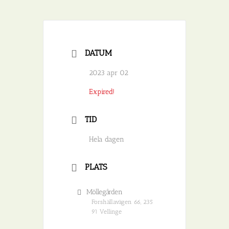
DATUM
2023 apr 02
Expired!
TID
Hela dagen
PLATS
Möllegården
Forshällavägen 66, 235
91 Vellinge