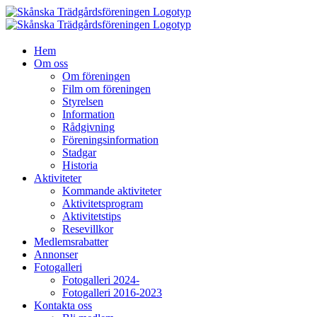
Fortsätt
till
innehållet
Hem
Om oss
Om föreningen
Film om föreningen
Styrelsen
Information
Rådgivning
Föreningsinformation
Stadgar
Historia
Aktiviteter
Kommande aktiviteter
Aktivitetsprogram
Aktivitetstips
Resevillkor
Medlemsrabatter
Annonser
Fotogalleri
Fotogalleri 2024-
Fotogalleri 2016-2023
Kontakta oss