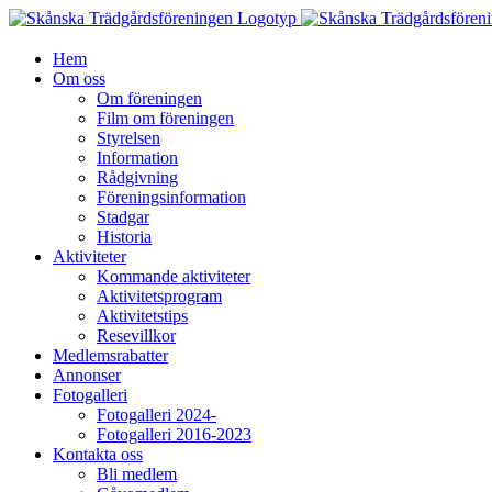
Fortsätt
till
innehållet
Hem
Om oss
Om föreningen
Film om föreningen
Styrelsen
Information
Rådgivning
Föreningsinformation
Stadgar
Historia
Aktiviteter
Kommande aktiviteter
Aktivitetsprogram
Aktivitetstips
Resevillkor
Medlemsrabatter
Annonser
Fotogalleri
Fotogalleri 2024-
Fotogalleri 2016-2023
Kontakta oss
Bli medlem