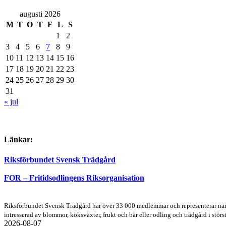
augusti 2026
M
T
O
T
F
L
S
1
2
3
4
5
6
7
8
9
10
11
12
13
14
15
16
17
18
19
20
21
22
23
24
25
26
27
28
29
30
31
« jul
Länkar:
Riksförbundet Svensk Trädgård
FOR – Fritidsodlingens Riksorganisation
Riksförbundet Svensk Trädgård har över 33 000 medlemmar och representerar närmar
intresserad av blommor, köksväxter, frukt och bär eller odling och trädgård i störst
2026-08-07