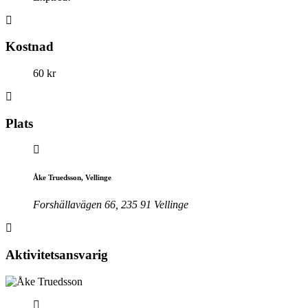
Kostnad
60 kr
Plats
Åke Truedsson, Vellinge
Forshällavägen 66, 235 91 Vellinge
Aktivitetsansvarig