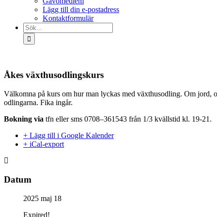
Gåvomedlem
Lägg till din e-postadress
Kontaktformulär
Sök
efter:
Åkes växthusodlingskurs
Välkomna på kurs om hur man lyckas med växthusodling. Om jord, odlin
odlingarna. Fika ingår.
Bokning via
tfn eller sms 0708–361543 från 1/3 kvällstid kl. 19-21.
+ Lägg till i Google Kalender
+ iCal-export
Datum
2025 maj 18
Expired!