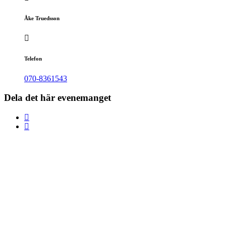
Åke Truedsson
Telefon
070-8361543
Dela det här evenemanget