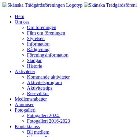
Fortsätt
till
innehållet
Hem
Om oss
Om föreningen
Film om föreningen
Styrelsen
Information
Rådgivning
Föreningsinformation
Stadgar
Historia
Aktiviteter
Kommande aktiviteter
Aktivitetsprogram
Aktivitetstips
Resevillkor
Medlemsrabatter
Annonser
Fotogalleri
Fotogalleri 2024-
Fotogalleri 2016-2023
Kontakta oss
Bli medlem