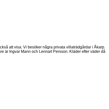
å att visa. Vi besöker några privata villaträdgårdar i Åkarp.
are är Ingvar Mann och Lennart Persson. Kläder efter väder då