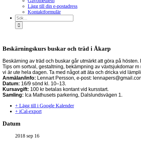
Gåvomedlem
Lägg till din e-postadress
Kontaktformulär
Sök
efter:
Beskärningskurs buskar och träd i Åkarp
Beskärning av träd och buskar går utmärkt att göra på hösten. 
Tips om sortval, gestaltning, bekämpning av växtsjukdomar m m
vi är ute hela dagen. Ta med något att äta och dricka vid lämpl
Anmälan/info:
Lennart Persson, e-post: lennapers@gmail.com 
Datum:
16/9 sönd kl. 10–13.
Kursavgift:
100 kr betalas kontant vid kursstart.
Samling:
Ica Mathusets parkering, Dalslundsvägen 1.
+ Lägg till i Google Kalender
+ iCal-export
Datum
2018 sep 16