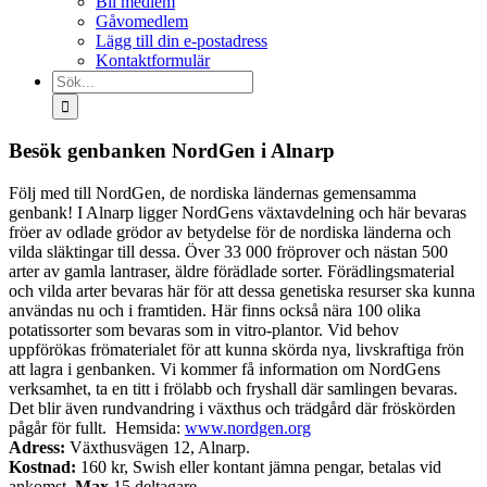
Bli medlem
Gåvomedlem
Lägg till din e-postadress
Kontaktformulär
Sök
efter:
Besök genbanken NordGen i Alnarp
Följ med till NordGen, de nordiska ländernas gemensamma
genbank! I Alnarp ligger NordGens växtavdelning och här bevaras
fröer av odlade grödor av betydelse för de nordiska länderna och
vilda släktingar till dessa. Över 33 000 fröprover och nästan 500
arter av gamla lantraser, äldre förädlade sorter. Förädlingsmaterial
och vilda arter bevaras här för att dessa genetiska resurser ska kunna
användas nu och i framtiden. Här finns också nära 100 olika
potatissorter som bevaras som in vitro-plantor. Vid behov
uppförökas frömaterialet för att kunna skörda nya, livskraftiga frön
att lagra i genbanken. Vi kommer få information om NordGens
verksamhet, ta en titt i frölabb och fryshall där samlingen bevaras.
Det blir även rundvandring i växthus och trädgård där fröskörden
pågår för fullt. Hemsida:
www.nordgen.org
Adress:
Växthusvägen 12, Alnarp.
Kostnad:
160 kr, Swish eller kontant jämna pengar, betalas vid
ankomst.
Max
15 deltagare.