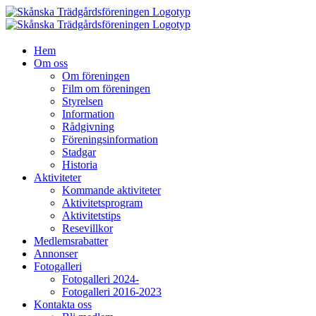
Fortsätt
till
innehållet
Hem
Om oss
Om föreningen
Film om föreningen
Styrelsen
Information
Rådgivning
Föreningsinformation
Stadgar
Historia
Aktiviteter
Kommande aktiviteter
Aktivitetsprogram
Aktivitetstips
Resevillkor
Medlemsrabatter
Annonser
Fotogalleri
Fotogalleri 2024-
Fotogalleri 2016-2023
Kontakta oss