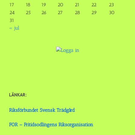
17
18
19
20
21
22
23
24
25
26
27
28
29
30
31
« jul
LÄNKAR:
Riksförbundet Svensk Trädgård
FOR – Fritidsodlingens Riksorganisation