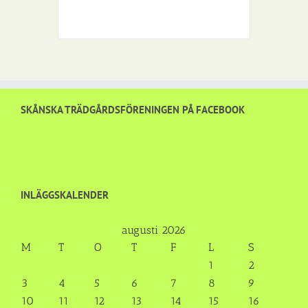
SKÅNSKA TRÄDGÅRDSFÖRENINGEN PÅ FACEBOOK
INLÄGGSKALENDER
augusti 2026
M
T
O
T
F
L
S
1
2
3
4
5
6
7
8
9
10
11
12
13
14
15
16