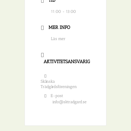
TID
11:00 - 13:00
MER INFO
Läs mer
AKTIVITETSANSVARIG
Skånska
Trädgårdsföreningen
E-post
info@sktradgard.se