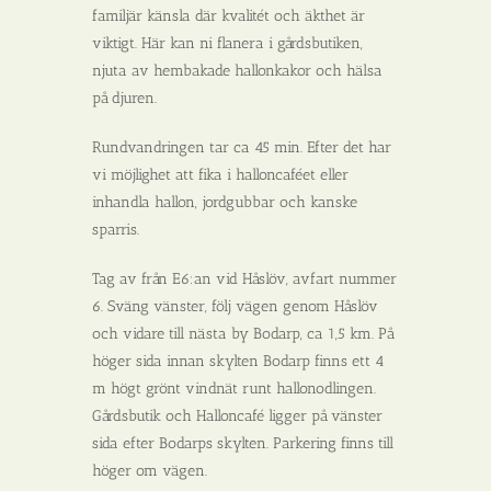
familjär känsla där kvalitét och äkthet är
viktigt. Här kan ni flanera i gårdsbutiken,
njuta av hembakade hallonkakor och hälsa
på djuren.
Rundvandringen tar ca 45 min. Efter det har
vi möjlighet att fika i halloncaféet eller
inhandla hallon, jordgubbar och kanske
sparris.
Tag av från E6:an vid Håslöv, avfart nummer
6. Sväng vänster, följ vägen genom Håslöv
och vidare till nästa by Bodarp, ca 1,5 km. På
höger sida innan skylten Bodarp finns ett 4
m högt grönt vindnät runt hallonodlingen.
Gårdsbutik och Halloncafé ligger på vänster
sida efter Bodarps skylten. Parkering finns till
höger om vägen.