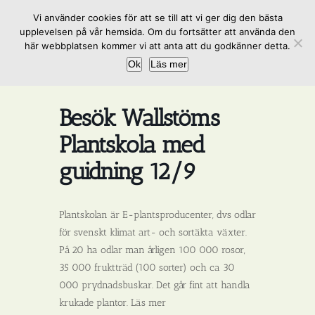
Fortsätt
Vi använder cookies för att se till att vi ger dig den bästa
till
upplevelsen på vår hemsida. Om du fortsätter att använda den
innehållet
här webbplatsen kommer vi att anta att du godkänner detta.
Ok
Läs mer
Besök Wallstöms
Plantskola med
guidning 12/9
Plantskolan är E-plantsproducenter, dvs odlar
för svenskt klimat art- och sortäkta växter.
På 20 ha odlar man årligen 100 000 rosor,
35 000 fruktträd (100 sorter) och ca 30
000 prydnadsbuskar. Det går fint att handla
krukade plantor. Läs mer