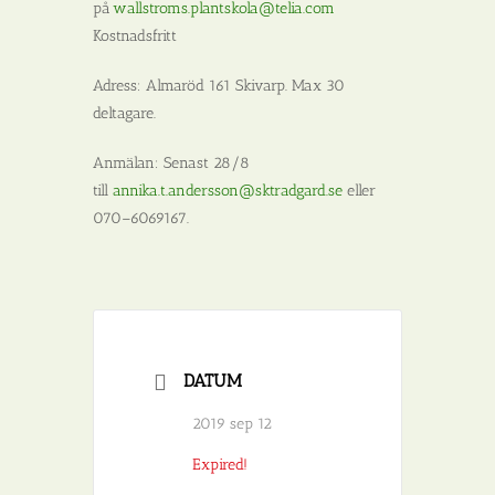
på
wallstroms.plantskola@telia.com
Kostnadsfritt
Adress:
Almaröd 161 Skivarp. Max 30
deltagare.
Anmälan:
Senast 28/8
till
annika.t.andersson@sktradgard.se
eller
070–6069167.
DATUM
2019 sep 12
Expired!