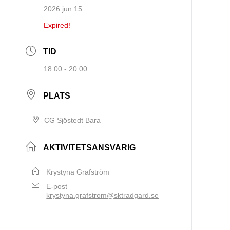
2026 jun 15
Expired!
TID
18:00 - 20:00
PLATS
CG Sjöstedt Bara
AKTIVITETSANSVARIG
Krystyna Grafström
E-post
krystyna.grafstrom@sktradgard.se