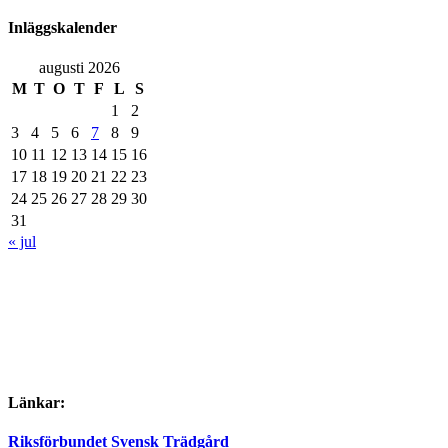
Inläggskalender
augusti 2026
M
T
O
T
F
L
S
1
2
3
4
5
6
7
8
9
10
11
12
13
14
15
16
17
18
19
20
21
22
23
24
25
26
27
28
29
30
31
« jul
Länkar:
Riksförbundet Svensk Trädgård