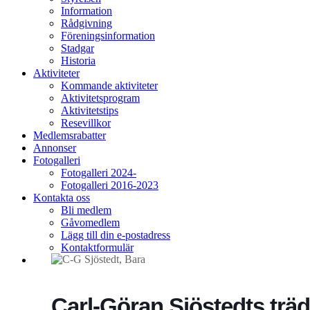
Information
Rådgivning
Föreningsinformation
Stadgar
Historia
Aktiviteter
Kommande aktiviteter
Aktivitetsprogram
Aktivitetstips
Resevillkor
Medlemsrabatter
Annonser
Fotogalleri
Fotogalleri 2024-
Fotogalleri 2016-2023
Kontakta oss
Bli medlem
Gåvomedlem
Lägg till din e-postadress
Kontaktformulär
Carl-Göran Sjöstedts trä