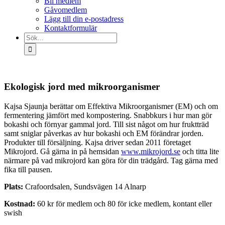
Bli medlem
Gåvomedlem
Lägg till din e-postadress
Kontaktformulär
Sök
efter:
Ekologisk jord med mikroorganismer
Kajsa Sjaunja berättar om Effektiva Mikroorganismer (EM) och om
fermentering jämfört med kompostering. Snabbkurs i hur man gör
bokashi och förnyar gammal jord. Till sist något om hur fruktträd
samt sniglar påverkas av hur bokashi och EM förändrar jorden.
Produkter till försäljning. Kajsa driver sedan 2011 företaget
Mikrojord. Gå gärna in på hemsidan
www.mikrojord.se
och titta lite
närmare på vad mikrojord kan göra för din trädgård. Tag gärna med
fika till pausen.
Plats:
Crafoordsalen, Sundsvägen 14 Alnarp
Kostnad:
60 kr för medlem och 80 för icke medlem, kontant eller
swish