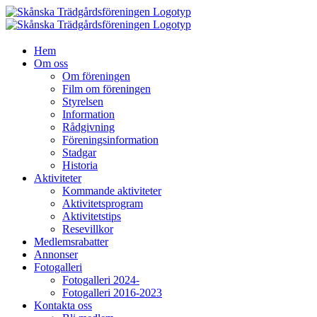
Fortsätt
till
innehållet
Hem
Om oss
Om föreningen
Film om föreningen
Styrelsen
Information
Rådgivning
Föreningsinformation
Stadgar
Historia
Aktiviteter
Kommande aktiviteter
Aktivitetsprogram
Aktivitetstips
Resevillkor
Medlemsrabatter
Annonser
Fotogalleri
Fotogalleri 2024-
Fotogalleri 2016-2023
Kontakta oss