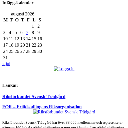
Inläggskalender
augusti 2026
M
T
O
T
F
L
S
1
2
3
4
5
6
7
8
9
10
11
12
13
14
15
16
17
18
19
20
21
22
23
24
25
26
27
28
29
30
31
« jul
Länkar:
Riksförbundet Svensk Trädgård
FOR – Fritidsodlingens Riksorganisation
Riksförbundet Svensk Trädgård har över 33 000 medlemmar och representerar
närmare 160 lokala trädgårdsföreningar runt om i landet. I en trädgårdsförening