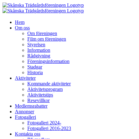
Fortsätt
till
innehållet
Hem
Om oss
Om föreningen
Film om föreningen
Styrelsen
Information
Rådgivning
Föreningsinformation
Stadgar
Historia
Aktiviteter
Kommande aktiviteter
Aktivitetsprogram
Aktivitetstips
Resevillkor
Medlemsrabatter
Annonser
Fotogalleri
Fotogalleri 2024-
Fotogalleri 2016-2023
Kontakta oss