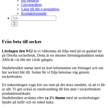
Bli medlem
Gåvomedlem
Lägg till din e-postadress
Kontaktformulär
Sök
efter:
Från beta till socker
Lördagen den 9/12
är vi välkomna att följa med på en guidad tur
på Örtofta sockerbruk. Detta är en obruten föreningstradition sedan
2004 & i år blir det 14:de gången.
Studiebesöket startar med en kort information om företaget och om
hur sockret blir till. Sedan får vi följa betornas väg genom
sockerbruket.
En traktordragen vagn kör oss runt på det stora området, så att vi får
se allt. Vi gör också en rundvandring till fots inne i sockerbrukets
produktionslokaler.
Studiebesöket avslutas efter
ca 2½
timme
med att sockerbolaget
bjuder på kaffe och en enkel kaka.