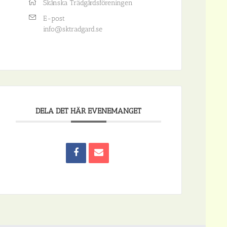
Skånska Trädgårdsföreningen
E-post
info@sktradgard.se
DELA DET HÄR EVENEMANGET