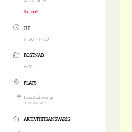
2020 apr 23
Expired!
TID
17:30 - 19:00
KOSTNAD
Kr70
PLATS
Hällestad svamp
Hällestad 402
AKTIVITETSANSVARIG