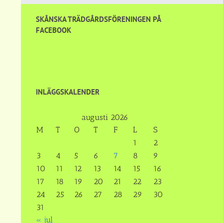
SKÅNSKA TRÄDGÅRDSFÖRENINGEN PÅ
FACEBOOK
INLÄGGSKALENDER
augusti 2026
M
T
O
T
F
L
S
1
2
3
4
5
6
7
8
9
10
11
12
13
14
15
16
17
18
19
20
21
22
23
24
25
26
27
28
29
30
31
« jul