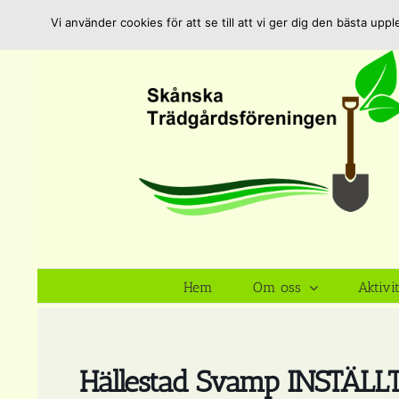
Fortsätt
Vi använder cookies för att se till att vi ger dig den bästa u
till
innehållet
Hem
Om oss
Aktivi
Hällestad Svamp INSTÄLL