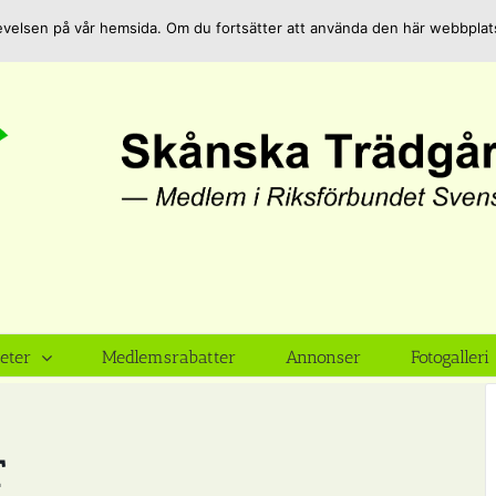
pplevelsen på vår hemsida. Om du fortsätter att använda den här webbpla
teter
Medlemsrabatter
Annonser
Fotogalleri
T