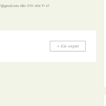
09@gmail.com eller 070–606 91 67.
+ iCal-export