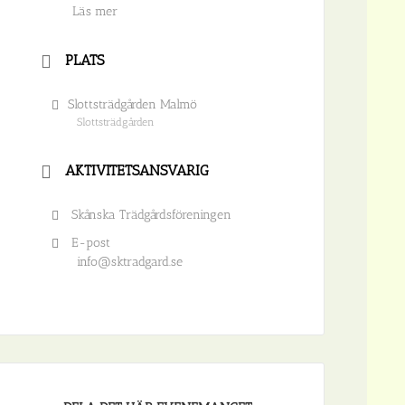
Läs mer
PLATS
Slottsträdgården Malmö
Slottsträdgården
AKTIVITETSANSVARIG
Skånska Trädgårdsföreningen
E-post
info@sktradgard.se