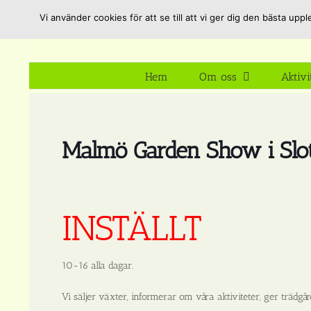
Fortsätt
Vi använder cookies för att se till att vi ger dig den bästa u
till
innehållet
Hem
Om oss
Aktivi
Malmö Garden Show i Slot
INSTÄLLT
10-16 alla dagar.
Vi säljer växter, informerar om våra aktiviteter, ger trädg