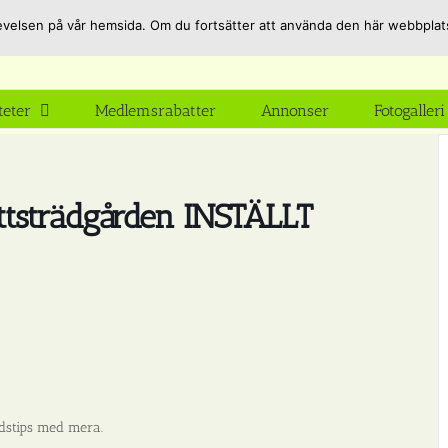
pplevelsen på vår hemsida. Om du fortsätter att använda den här webbpla
teter
Medlemsrabatter
Annonser
Fotogalleri
tsträdgården INSTÄLLT
årdstips med mera.