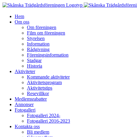
Fortsätt
till
innehållet
Hem
Om oss
Om föreningen
Film om föreningen
Styrelsen
Information
Rådgivning
Föreningsinformation
Stadgar
Historia
Aktiviteter
Kommande aktiviteter
Aktivitetsprogram
Aktivitetstips
Resevillkor
Medlemsrabatter
Annonser
Fotogalleri
Fotogalleri 2024-
Fotogalleri 2016-2023
Kontakta oss
Bli medlem