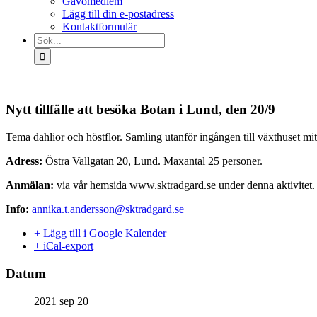
Gåvomedlem
Lägg till din e-postadress
Kontaktformulär
Sök
efter:
Nytt tillfälle att besöka Botan i Lund, den 20/9
Tema dahlior och höstflor. Samling utanför ingången till växthuset mit
Adress:
Östra Vallgatan 20, Lund. Maxantal 25 personer.
Anmälan:
via vår hemsida www.sktradgard.se under denna aktivitet.
Info:
annika.t.andersson@sktradgard.se
+ Lägg till i Google Kalender
+ iCal-export
Datum
2021 sep 20