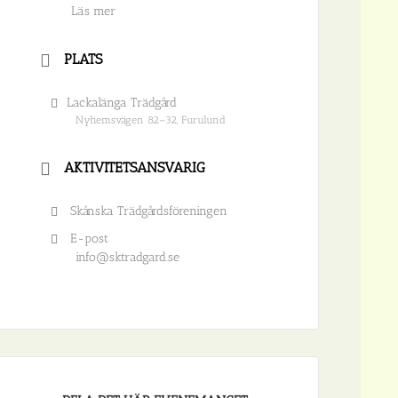
Läs mer
PLATS
Lackalänga Trädgård
Nyhemsvägen 82–32, Furulund
AKTIVITETSANSVARIG
Skånska Trädgårdsföreningen
E-post
info@sktradgard.se