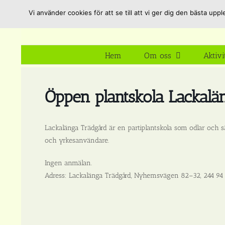
Fortsätt
Vi använder cookies för att se till att vi ger dig den bästa u
till
innehållet
Hem
Om oss
Aktivi
Öppen plantskola Lackalä
Lackalänga Trädgård är en partiplantskola som odlar och sä
och yrkesanvändare.
Ingen anmälan.
Adress: Lackalänga Trädgård, Nyhemsvägen 82–32, 244 94