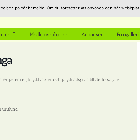
pplevelsen på vår hemsida. Om du fortsätter att använda den här webbpla
teter
Medlemsrabatter
Annonser
Fotogalleri
nga
ljer perenner, kryddväxter och prydnadsgräs till återförsäljare
 Furulund