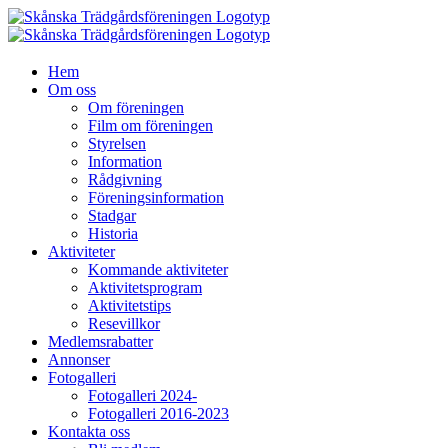
Fortsätt
till
innehållet
Hem
Om oss
Om föreningen
Film om föreningen
Styrelsen
Information
Rådgivning
Föreningsinformation
Stadgar
Historia
Aktiviteter
Kommande aktiviteter
Aktivitetsprogram
Aktivitetstips
Resevillkor
Medlemsrabatter
Annonser
Fotogalleri
Fotogalleri 2024-
Fotogalleri 2016-2023
Kontakta oss