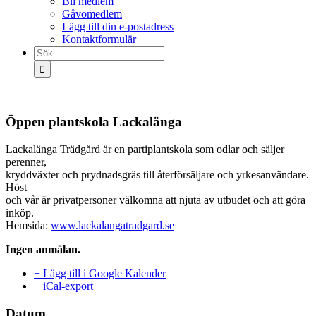
Bli medlem
Gåvomedlem
Lägg till din e-postadress
Kontaktformulär
Sök
efter:
Öppen plantskola Lackalänga
Lackalänga Trädgård är en partiplantskola som odlar och säljer
perenner,
kryddväxter och prydnadsgräs till återförsäljare och yrkesanvändare.
Höst
och vår är privatpersoner välkomna att njuta av utbudet och att göra
inköp.
Hemsida:
www.lackalangatradgard.se
Ingen anmälan.
+ Lägg till i Google Kalender
+ iCal-export
Datum