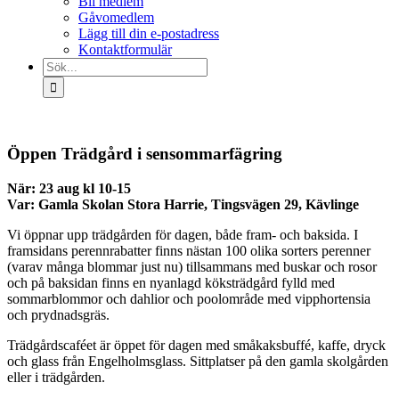
Bli medlem
Gåvomedlem
Lägg till din e-postadress
Kontaktformulär
Sök
efter:
Öppen Trädgård i sensommarfägring
När: 23 aug kl 10-15
Var: Gamla Skolan Stora Harrie, Tingsvägen 29, Kävlinge
Vi öppnar upp trädgården för dagen, både fram- och baksida. I
framsidans perennrabatter finns nästan 100 olika sorters perenner
(varav många blommar just nu) tillsammans med buskar och rosor
och på baksidan finns en nyanlagd köksträdgård fylld med
sommarblommor och dahlior och poolområde med vipphortensia
och prydnadsgräs.
Trädgårdscaféet är öppet för dagen med småkaksbuffé, kaffe, dryck
och glass från Engelholmsglass. Sittplatser på den gamla skolgården
eller i trädgården.