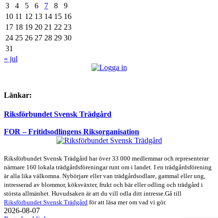
3
4
5
6
7
8
9
10
11
12
13
14
15
16
17
18
19
20
21
22
23
24
25
26
27
28
29
30
31
« jul
Länkar:
Riksförbundet Svensk Trädgård
FOR – Fritidsodlingens Riksorganisation
Riksförbundet Svensk Trädgård har över 33 000 medlemmar och representerar
närmare 160 lokala trädgårdsföreningar runt om i landet. I en trädgårdsförening
är alla lika välkomna. Nybörjare eller van trädgårdsodlare, gammal eller ung,
intresserad av blommor, köksväxter, frukt och bär eller odling och trädgård i
största allmänhet. Huvudsaken är att du vill odla ditt intresse.Gå till
Riksförbundet Svensk Trädgård
för att läsa mer om vad vi gör.
2026-08-07