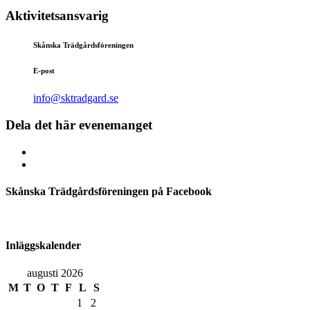
Aktivitetsansvarig
Skånska Trädgårdsföreningen
E-post
info@sktradgard.se
Dela det här evenemanget
Skånska Trädgårdsföreningen på Facebook
Inläggskalender
augusti 2026
M
T
O
T
F
L
S
1
2