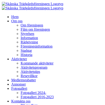
Fortsätt
till
innehållet
Hem
Om oss
Om föreningen
Film om föreningen
Styrelsen
Information
Rådgivning
Föreningsinformation
Stadgar
Historia
Aktiviteter
Kommande aktiviteter
Aktivitetsprogram
Aktivitetstips
Resevillkor
Medlemsrabatter
Annonser
Fotogalleri
Fotogalleri 2024-
Fotogalleri 2016-2023
Kontakta oss