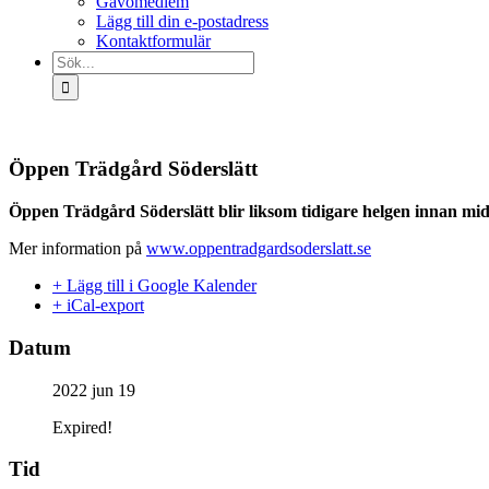
Gåvomedlem
Lägg till din e-postadress
Kontaktformulär
Sök
efter:
Öppen Trädgård Söderslätt
Öppen Trädgård Söderslätt blir liksom tidigare helgen innan mi
Mer information på
www.oppentradgardsoderslatt.se
+ Lägg till i Google Kalender
+ iCal-export
Datum
2022 jun 19
Expired!
Tid