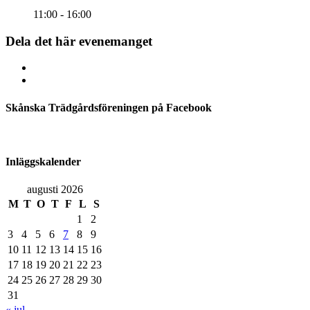
11:00 - 16:00
Dela det här evenemanget
Skånska Trädgårdsföreningen på Facebook
Inläggskalender
augusti 2026
M
T
O
T
F
L
S
1
2
3
4
5
6
7
8
9
10
11
12
13
14
15
16
17
18
19
20
21
22
23
24
25
26
27
28
29
30
31
« jul