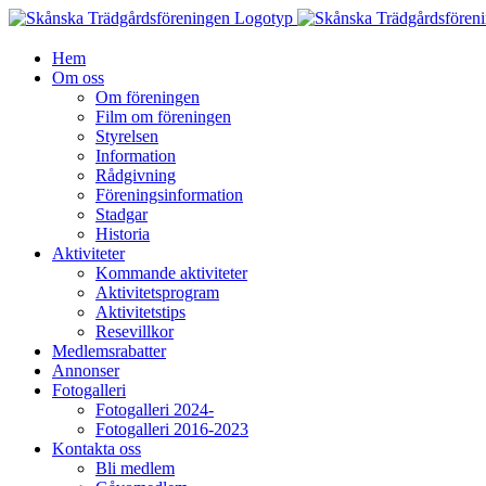
Fortsätt
till
innehållet
Hem
Om oss
Om föreningen
Film om föreningen
Styrelsen
Information
Rådgivning
Föreningsinformation
Stadgar
Historia
Aktiviteter
Kommande aktiviteter
Aktivitetsprogram
Aktivitetstips
Resevillkor
Medlemsrabatter
Annonser
Fotogalleri
Fotogalleri 2024-
Fotogalleri 2016-2023
Kontakta oss
Bli medlem