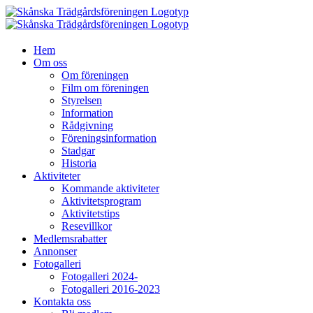
Fortsätt
till
innehållet
Hem
Om oss
Om föreningen
Film om föreningen
Styrelsen
Information
Rådgivning
Föreningsinformation
Stadgar
Historia
Aktiviteter
Kommande aktiviteter
Aktivitetsprogram
Aktivitetstips
Resevillkor
Medlemsrabatter
Annonser
Fotogalleri
Fotogalleri 2024-
Fotogalleri 2016-2023
Kontakta oss