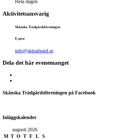
Hela dagen
Aktivitetsansvarig
Skånska Trädgårdsföreningen
E-post
info@sktradgard.se
Dela det här evenemanget
Skånska Trädgårdsföreningen på Facebook
Inläggskalender
augusti 2026
M
T
O
T
F
L
S