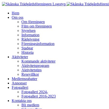
Fortsätt
till
innehållet
Hem
Om oss
Om föreningen
Film om föreningen
Styrelsen
Information
Rådgivning
Föreningsinformation
Stadgar
Historia
Aktiviteter
Kommande aktiviteter
Aktivitetsprogram
Aktivitetstips
Resevillkor
Medlemsrabatter
Annonser
Fotogalleri
Fotogalleri 2024-
Fotogalleri 2016-2023
Kontakta oss
Bli medlem