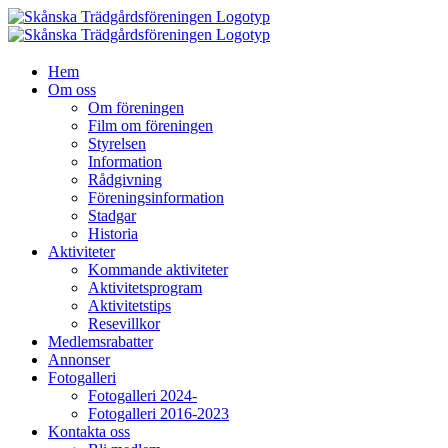
Fortsätt
till
innehållet
Hem
Om oss
Om föreningen
Film om föreningen
Styrelsen
Information
Rådgivning
Föreningsinformation
Stadgar
Historia
Aktiviteter
Kommande aktiviteter
Aktivitetsprogram
Aktivitetstips
Resevillkor
Medlemsrabatter
Annonser
Fotogalleri
Fotogalleri 2024-
Fotogalleri 2016-2023
Kontakta oss