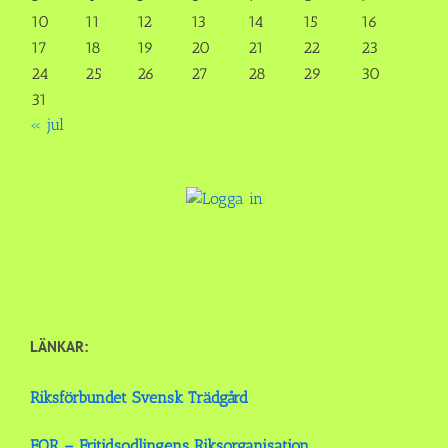
10
11
12
13
14
15
16
17
18
19
20
21
22
23
24
25
26
27
28
29
30
31
« jul
LÄNKAR:
Riksförbundet Svensk Trädgård
FOR – Fritidsodlingens Riksorganisation