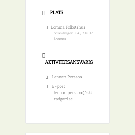
PLATS
Lomma Folketshus
Strandvägen 120, 234 32
Lomma
AKTIVITETSANSVARIG
Lennart Persson
E-post
lennart.persson@skt
radgard.se