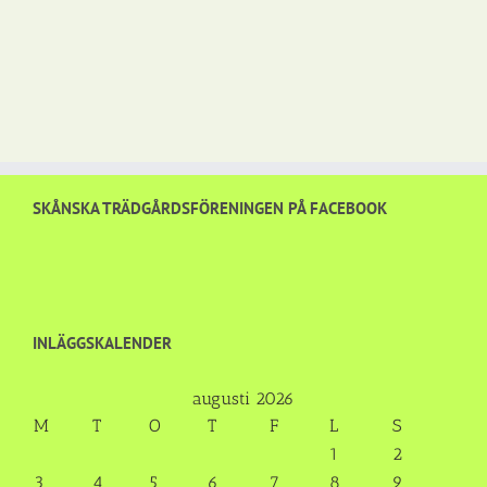
SKÅNSKA TRÄDGÅRDSFÖRENINGEN PÅ FACEBOOK
INLÄGGSKALENDER
augusti 2026
M
T
O
T
F
L
S
1
2
3
4
5
6
7
8
9