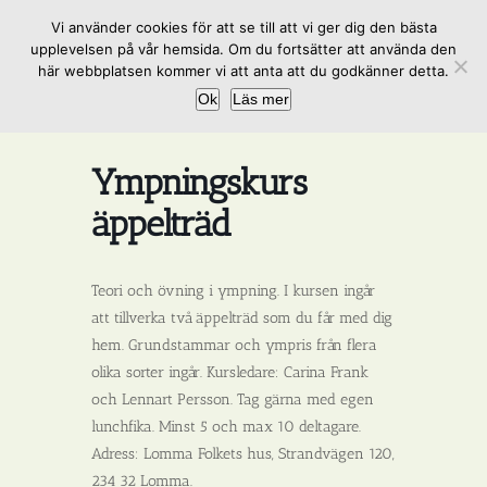
Fortsätt
Vi använder cookies för att se till att vi ger dig den bästa
till
upplevelsen på vår hemsida. Om du fortsätter att använda den
innehållet
här webbplatsen kommer vi att anta att du godkänner detta.
Ok
Läs mer
Ympningskurs
äppelträd
Teori och övning i ympning. I kursen ingår
att tillverka två äppelträd som du får med dig
hem. Grundstammar och ympris från flera
olika sorter ingår. Kursledare: Carina Frank
och Lennart Persson. Tag gärna med egen
lunchfika. Minst 5 och max 10 deltagare.
Adress: Lomma Folkets hus, Strandvägen 120,
234 32 Lomma.