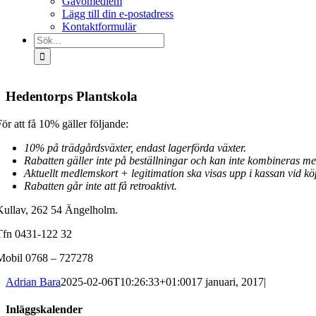
Gåvomedlem
Lägg till din e-postadress
Kontaktformulär
Sök
efter:
Hedentorps Plantskola
För att få 10% gäller följande:
10% på trädgårdsväxter, endast lagerförda växter.
Rabatten gäller inte på beställningar och kan inte kombineras me
Aktuellt medlemskort + legitimation ska visas upp i kassan vid köp
Rabatten går inte att få retroaktivt.
Kullav, 262 54 Ängelholm.
Tfn 0431-122 32
Mobil 0768 – 727278
Adrian Bara
2025-02-06T10:26:33+01:00
17 januari, 2017
|
Inläggskalender