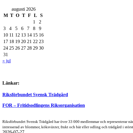
augusti 2026
M
T
O
T
F
L
S
1
2
3
4
5
6
7
8
9
10
11
12
13
14
15
16
17
18
19
20
21
22
23
24
25
26
27
28
29
30
31
« jul
Länkar:
Riksförbundet Svensk Trädgård
FOR – Fritidsodlingens Riksorganisation
Riksförbundet Svensk Trädgård har över 33 000 medlemmar och representerar närmar
intresserad av blommor, köksväxter, frukt och bär eller odling och trädgård i störst
2026-07-27