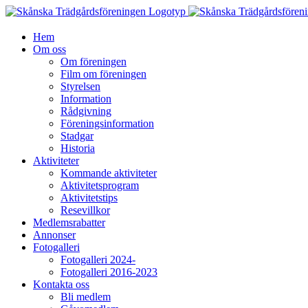
Fortsätt
till
innehållet
Hem
Om oss
Om föreningen
Film om föreningen
Styrelsen
Information
Rådgivning
Föreningsinformation
Stadgar
Historia
Aktiviteter
Kommande aktiviteter
Aktivitetsprogram
Aktivitetstips
Resevillkor
Medlemsrabatter
Annonser
Fotogalleri
Fotogalleri 2024-
Fotogalleri 2016-2023
Kontakta oss
Bli medlem