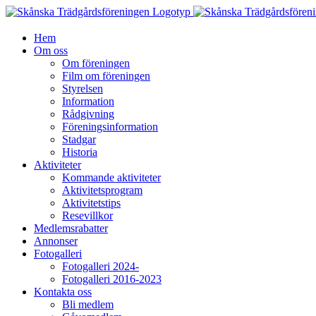
Fortsätt
till
innehållet
Hem
Om oss
Om föreningen
Film om föreningen
Styrelsen
Information
Rådgivning
Föreningsinformation
Stadgar
Historia
Aktiviteter
Kommande aktiviteter
Aktivitetsprogram
Aktivitetstips
Resevillkor
Medlemsrabatter
Annonser
Fotogalleri
Fotogalleri 2024-
Fotogalleri 2016-2023
Kontakta oss
Bli medlem