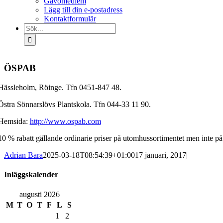
Gåvomedlem
Lägg till din e-postadress
Kontaktformulär
Sök
efter:
ÖSPAB
Hässleholm, Röinge. Tfn 0451-847 48.
Östra Sönnarslövs Plantskola. Tfn 044-33 11 90.
Hemsida:
http://www.ospab.com
10 % rabatt gällande ordinarie priser på utomhussortimentet men inte på
Adrian Bara
2025-03-18T08:54:39+01:00
17 januari, 2017
|
Inläggskalender
augusti 2026
M
T
O
T
F
L
S
1
2