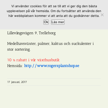
Fortsätt
Vi använder cookies för att se till att vi ger dig den bästa
till
upplevelsen på vår hemsida. Om du fortsätter att använda den
innehållet
här webbplatsen kommer vi att anta att du godkänner detta.
Ok
Läs mer
Rogers Plantshop
Lillevångsvägen 9, Trelleborg
Medelhavsväxter, palmer, kaktus och suckulenter i
stor sortering.
10 % rabatt i vår växthusbutik
Hemsida:
http://www.rogersplantshop.se
17 januari, 2017