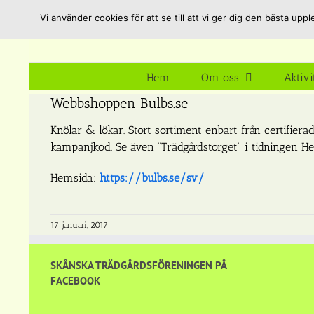
Fortsätt
Vi använder cookies för att se till att vi ger dig den bästa u
till
innehållet
Hem
Om oss
Aktivi
Webbshoppen Bulbs.se
Knölar & lökar. Stort sortiment enbart från certifie
kampanjkod. Se även “Trädgårdstorget” i tidningen H
Hemsida:
https://bulbs.se/sv/
17 januari, 2017
SKÅNSKA TRÄDGÅRDSFÖRENINGEN PÅ
FACEBOOK