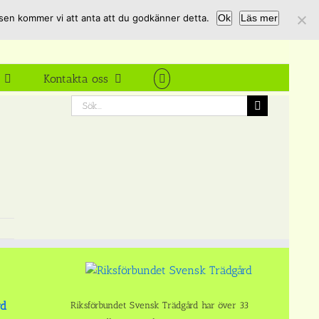
tsen kommer vi att anta att du godkänner detta.
Ok
Läs mer
Kontakta oss
Sök
efter:
rd
Riksförbundet Svensk Trädgård har över 33