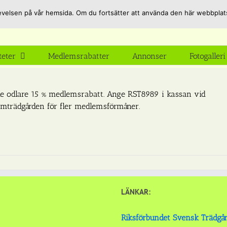
pplevelsen på vår hemsida. Om du fortsätter att använda den här webbpla
teter
Medlemsrabatter
Annonser
Fotogalleri
rade odlare 15 % medlemsrabatt. Ange RST8989 i kassan vid
emträdgården för fler medlemsförmåner.
LÄNKAR:
Riksförbundet Svensk Trädgå